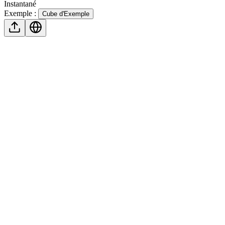
Instantané
Exemple :
Cube d'Exemple
Pourquoi Choisir Notre Visionneuse STL
en Ligne ?
Visualisation en Ligne Instantanée
Ouvrez des modèles 3D en ligne directement dans votre navigateur
sans plugins ni téléchargements. Glissez, déposez et commencez à
visualiser en quelques secondes.
Chargement par Glisser-Déposer